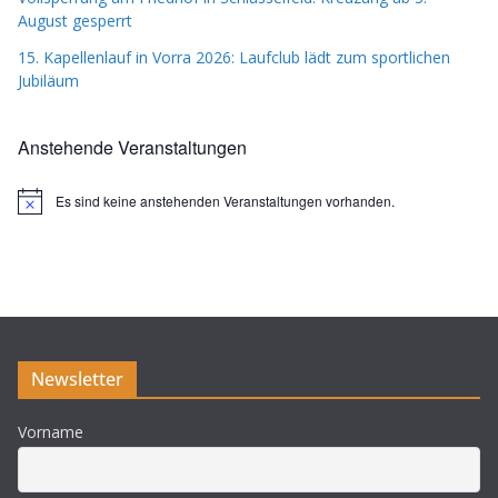
August gesperrt
15. Kapellenlauf in Vorra 2026: Laufclub lädt zum sportlichen
Jubiläum
Anstehende Veranstaltungen
Es sind keine anstehenden Veranstaltungen vorhanden.
H
i
n
w
e
i
s
Newsletter
Vorname