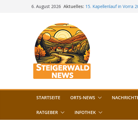
Zum
Aktuelles:
15. Kapellenlauf in Vorra 
6. August 2026
Inhalt
Jubiläum
Bamberg im Blues-Fieber: F
springen
Böhmerwiese
„Bamberger Böhnla“: Kaff
Lebenshilfe
Aschbacher Kerwa startet 
Vollsperrung am Friedhof i
August gesperrt
STARTSEITE
ORTS-NEWS
NACHRICHT
RATGEBER
INFOTHEK