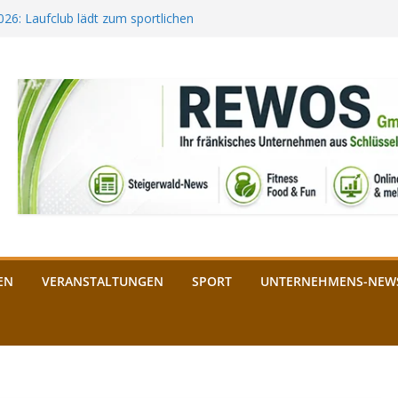
2026: Laufclub lädt zum sportlichen
estival startet auf der
ee aus Bamberg unterstützt die
bald: Das ist heuer geboten
n Schlüsselfeld: Kreuzung ab 3.
EN
VERANSTALTUNGEN
SPORT
UNTERNEHMENS-NEW