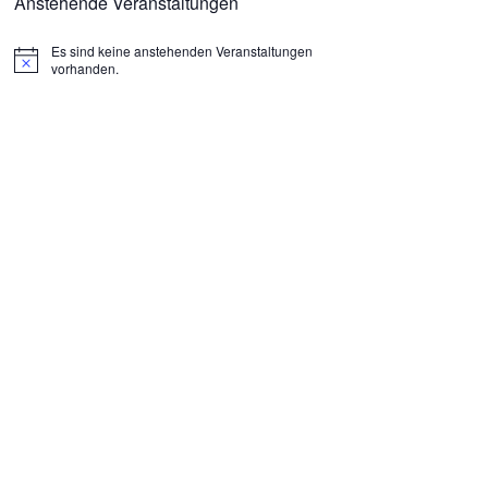
Anstehende Veranstaltungen
Es sind keine anstehenden Veranstaltungen
H
vorhanden.
i
n
w
e
i
s