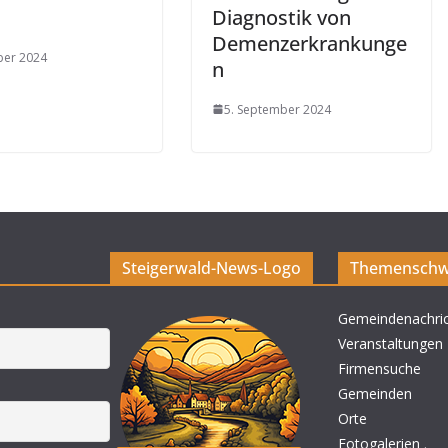
Diagnostik von
Demenzerkrankunge
ber 2024
n
5. September 2024
Steigerwald-News-Logo
Themenschw
Gemeindenachri
Veranstaltungen
Firmensuche
Gemeinden
Orte
Fotogalerien
.