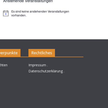
Anstehende Veranstaltungen
Es sind keine anstehenden Veranstaltungen
H
vorhanden.
i
n
w
e
i
s
erpunkte
Rechtliches
chten
Impressum
.
Datenschutzerklärung
.