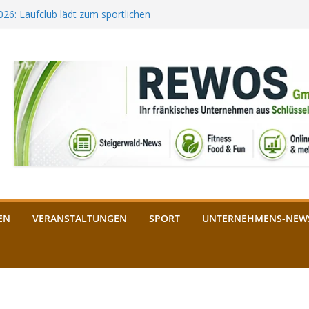
2026: Laufclub lädt zum sportlichen
estival startet auf der
ee aus Bamberg unterstützt die
bald: Das ist heuer geboten
n Schlüsselfeld: Kreuzung ab 3.
EN
VERANSTALTUNGEN
SPORT
UNTERNEHMENS-NEW