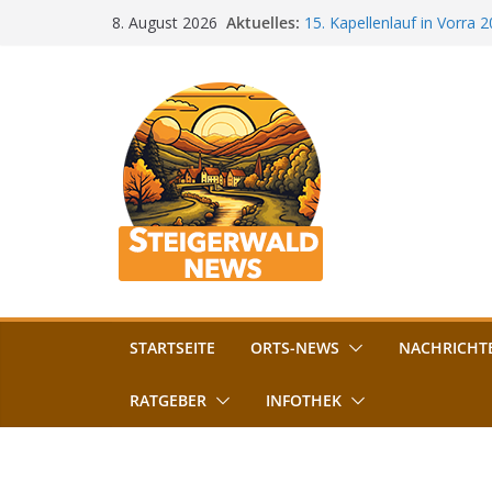
Zum
Aktuelles:
15. Kapellenlauf in Vorra 
8. August 2026
Inhalt
Jubiläum
Bamberg im Blues-Fieber: F
springen
Böhmerwiese
„Bamberger Böhnla“: Kaff
Lebenshilfe
Aschbacher Kerwa startet 
Vollsperrung am Friedhof i
August gesperrt
STARTSEITE
ORTS-NEWS
NACHRICHT
RATGEBER
INFOTHEK