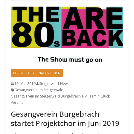
BURGEBRACH
NACHRICHTEN
15. Mai 2019
Steigerwald-News
Gesangverein im Steigerwald
,
Gesangverein im Steigerwald Burgebrach e.V.
,
Jasmin Glück
,
Vereine
Gesangverein Burgebrach
startet Projektchor im Juni 2019