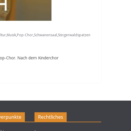
ltur
,
Musik
,
Pop-Chor
,
Schwanensaal
,
Steigerwaldspatzen
 Pop-Chor. Nach dem Kinderchor
erpunkte
Rechtliches