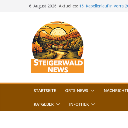
Zum
Aktuelles:
15. Kapellenlauf in Vorra 
6. August 2026
Inhalt
Jubiläum
Bamberg im Blues-Fieber: F
springen
Böhmerwiese
„Bamberger Böhnla“: Kaff
Lebenshilfe
Aschbacher Kerwa startet 
Vollsperrung am Friedhof i
August gesperrt
STARTSEITE
ORTS-NEWS
NACHRICHT
RATGEBER
INFOTHEK