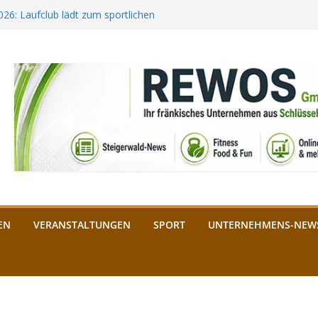
2026: Laufclub lädt zum sportlichen
estival startet auf der
ee aus Bamberg unterstützt die
bald: Das ist heuer geboten
n Schlüsselfeld: Kreuzung ab 3.
EN
VERANSTALTUNGEN
SPORT
UNTERNEHMENS-NEW