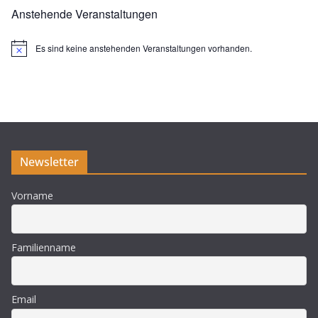
Anstehende Veranstaltungen
Es sind keine anstehenden Veranstaltungen vorhanden.
H
i
n
w
e
i
s
Newsletter
Vorname
Familienname
Email