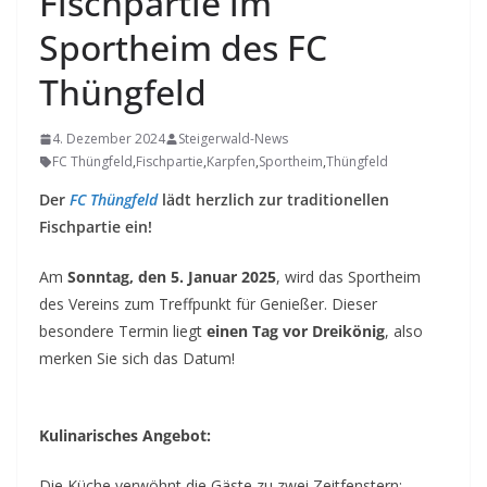
Fischpartie im
Sportheim des FC
Thüngfeld
4. Dezember 2024
Steigerwald-News
FC Thüngfeld
,
Fischpartie
,
Karpfen
,
Sportheim
,
Thüngfeld
Der
FC Thüngfeld
lädt herzlich zur traditionellen
Fischpartie ein!
Am
Sonntag, den 5. Januar 2025
, wird das Sportheim
des Vereins zum Treffpunkt für Genießer. Dieser
besondere Termin liegt
einen Tag vor Dreikönig
, also
merken Sie sich das Datum!
Kulinarisches Angebot:
Die Küche verwöhnt die Gäste zu zwei Zeitfenstern: