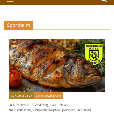
Sportheim
SCHLÜSSELFELD
VERANSTALTUNGEN
4. Dezember 2024
Steigerwald-News
FC Thüngfeld
,
Fischpartie
,
Karpfen
,
Sportheim
,
Thüngfeld