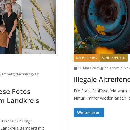
NACHRICHTEN
SCHLÜSSELFELD
23. März 2025
Steigerwald-Ne
 Bamberg
,
Nachhaltigkeit
,
Illegale Altreife
iese Fotos
Die Stadt Schlüsselfeld warnt 
Natur. Immer wieder landen R
m Landkreis
Weiterlesen
n aus? Diese Frage
 Landkreis Bamberg mit