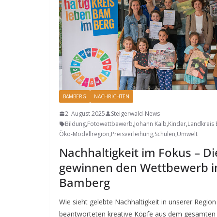
BAMBERG
NACHRICHTEN
2. August 2025
Steigerwald-News
Bildung
,
Fotowettbewerb
,
Johann Kalb
,
Kinder
,
Landkreis
Öko-Modellregion
,
Preisverleihung
,
Schulen
,
Umwelt
Nachhaltigkeit im Fokus – D
gewinnen den Wettbewerb i
Bamberg
Wie sieht gelebte Nachhaltigkeit in unserer Regio
beantworteten kreative Köpfe aus dem gesamten