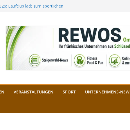
2026: Laufclub lädt zum sportlichen
estival startet auf der
ee aus Bamberg unterstützt die
bald: Das ist heuer geboten
n Schlüsselfeld: Kreuzung ab 3.
EN
VERANSTALTUNGEN
SPORT
UNTERNEHMENS-NEW