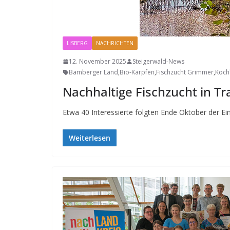
LISBERG
NACHRICHTEN
12. November 2025
Steigerwald-News
Bamberger Land
,
Bio-Karpfen
,
Fischzucht Grimmer
,
Koch
Nachhaltige Fischzucht in Tr
Etwa 40 Interessierte folgten Ende Oktober der 
Weiterlesen