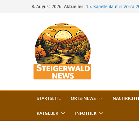
Zum
Aktuelles:
15. Kapellenlauf in Vorra 
8. August 2026
Inhalt
Jubiläum
Bamberg im Blues-Fieber: F
springen
Böhmerwiese
„Bamberger Böhnla“: Kaff
Lebenshilfe
Aschbacher Kerwa startet 
Vollsperrung am Friedhof i
August gesperrt
STARTSEITE
ORTS-NEWS
NACHRICHT
RATGEBER
INFOTHEK