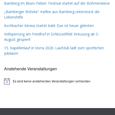
Bamberg im Blues-Fieber: Festival startet auf der Böhmerwiese
„Bamberger Böhnla“: Kaffee aus Bamberg unterstützt die
Lebenshilfe
Aschbacher Kerwa startet bald: Das ist heuer geboten
Vollsperrung am Friedhof in Schlüsselfeld: Kreuzung ab 3.
August gesperrt
15. Kapellenlauf in Vorra 2026: Laufclub lädt zum sportlichen
Jubiläum
Anstehende Veranstaltungen
Es sind keine anstehenden Veranstaltungen vorhanden.
H
i
n
w
e
i
s