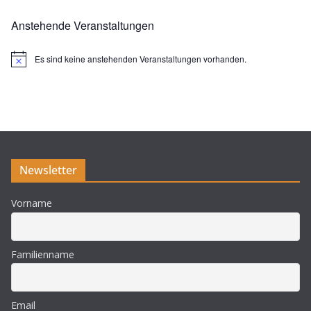
Anstehende Veranstaltungen
Es sind keine anstehenden Veranstaltungen vorhanden.
H
i
n
w
e
i
s
Newsletter
Vorname
Familienname
Email