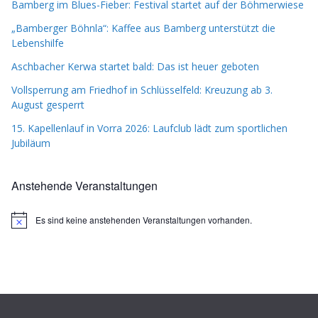
Bamberg im Blues-Fieber: Festival startet auf der Böhmerwiese
„Bamberger Böhnla“: Kaffee aus Bamberg unterstützt die
Lebenshilfe
Aschbacher Kerwa startet bald: Das ist heuer geboten
Vollsperrung am Friedhof in Schlüsselfeld: Kreuzung ab 3.
August gesperrt
15. Kapellenlauf in Vorra 2026: Laufclub lädt zum sportlichen
Jubiläum
Anstehende Veranstaltungen
Es sind keine anstehenden Veranstaltungen vorhanden.
H
i
n
w
e
i
s