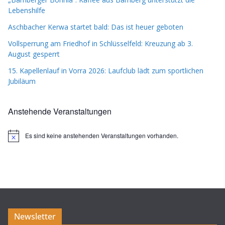
Lebenshilfe
Aschbacher Kerwa startet bald: Das ist heuer geboten
Vollsperrung am Friedhof in Schlüsselfeld: Kreuzung ab 3.
August gesperrt
15. Kapellenlauf in Vorra 2026: Laufclub lädt zum sportlichen
Jubiläum
Anstehende Veranstaltungen
Es sind keine anstehenden Veranstaltungen vorhanden.
H
i
n
w
e
i
s
Newsletter