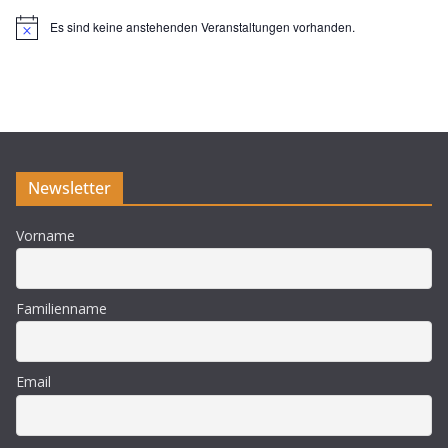
Es sind keine anstehenden Veranstaltungen vorhanden.
H
i
n
w
e
i
s
Newsletter
Vorname
Familienname
Email