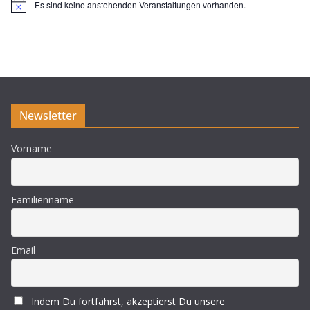
Es sind keine anstehenden Veranstaltungen vorhanden.
H
i
n
w
e
i
s
Newsletter
Vorname
Familienname
Email
Indem Du fortfährst, akzeptierst Du unsere