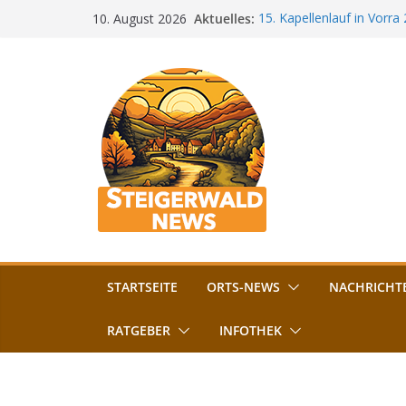
Zum
Aktuelles:
15. Kapellenlauf in Vorra
10. August 2026
Inhalt
Jubiläum
Bamberg im Blues-Fieber: 
springen
Böhmerwiese
„Bamberger Böhnla“: Kaf
Lebenshilfe
Aschbacher Kerwa startet
Vollsperrung am Friedhof 
August gesperrt
STARTSEITE
ORTS-NEWS
NACHRICHT
RATGEBER
INFOTHEK