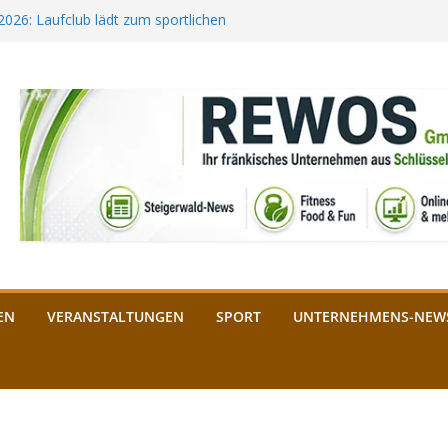
 2026: Laufclub lädt zum sportlichen
Festival startet auf der
fee aus Bamberg unterstützt die
 bald: Das ist heuer geboten
in Schlüsselfeld: Kreuzung ab 3.
EN
VERANSTALTUNGEN
SPORT
UNTERNEHMENS-NEW