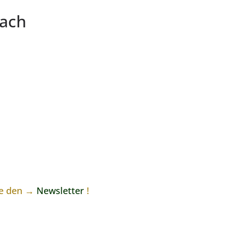
rach
ne den →
Newsletter
!