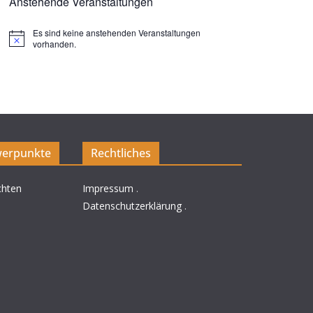
Anstehende Veranstaltungen
Es sind keine anstehenden Veranstaltungen
H
vorhanden.
i
n
w
e
i
s
erpunkte
Rechtliches
chten
Impressum
.
Datenschutzerklärung
.