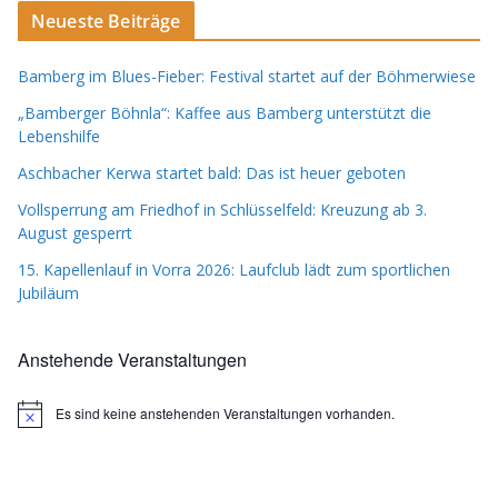
Neueste Beiträge
Bamberg im Blues-Fieber: Festival startet auf der Böhmerwiese
„Bamberger Böhnla“: Kaffee aus Bamberg unterstützt die
Lebenshilfe
Aschbacher Kerwa startet bald: Das ist heuer geboten
Vollsperrung am Friedhof in Schlüsselfeld: Kreuzung ab 3.
August gesperrt
15. Kapellenlauf in Vorra 2026: Laufclub lädt zum sportlichen
Jubiläum
Anstehende Veranstaltungen
Es sind keine anstehenden Veranstaltungen vorhanden.
H
i
n
w
e