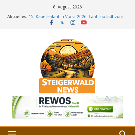
Zum
8. August 2026
Inhalt
Aktuelles:
15. Kapellenlauf in Vorra 2026: Laufclub lädt zum
springen
sportlichen Jubiläum
Bamberg im Blues-Fieber: Festival startet auf der
Böhmerwiese
„Bamberger Böhnla“: Kaffee aus Bamberg
unterstützt die Lebenshilfe
Aschbacher Kerwa startet bald: Das ist heuer
geboten
Vollsperrung am Friedhof in Schlüsselfeld:
Kreuzung ab 3. August gesperrt