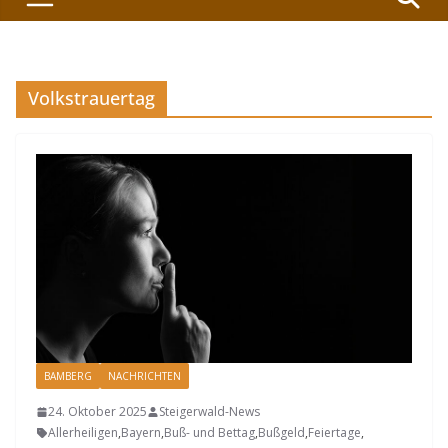
Volkstrauertag
BAMBERG
NACHRICHTEN
24. Oktober 2025
Steigerwald-News
Allerheiligen
,
Bayern
,
Buß- und Bettag
,
Bußgeld
,
Feiertage
,