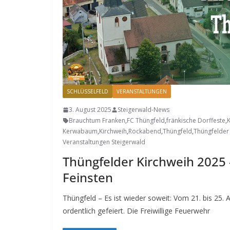
SCHLÜSSELFELD
VERANSTALTUNGEN
3. August 2025
Steigerwald-News
Brauchtum Franken
,
FC Thüngfeld
,
fränkische Dorffeste
,
Kerwabaum
,
Kirchweih
,
Rockabend
,
Thüngfeld
,
Thüngfelder
Veranstaltungen Steigerwald
Thüngfelder Kirchweih 2025 
Feinsten
Thüngfeld – Es ist wieder soweit: Vom 21. bis 25. 
ordentlich gefeiert. Die Freiwillige Feuerwehr