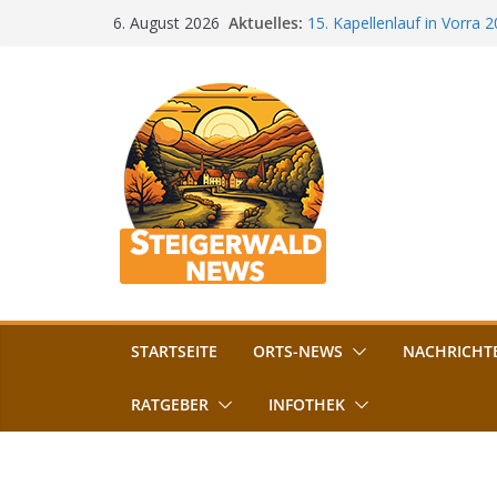
Zum
Aktuelles:
15. Kapellenlauf in Vorra 
6. August 2026
Inhalt
Jubiläum
Bamberg im Blues-Fieber: F
springen
Böhmerwiese
„Bamberger Böhnla“: Kaff
Lebenshilfe
Aschbacher Kerwa startet 
Vollsperrung am Friedhof i
August gesperrt
STARTSEITE
ORTS-NEWS
NACHRICHT
RATGEBER
INFOTHEK