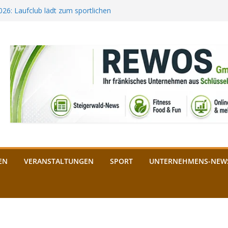
2026: Laufclub lädt zum sportlichen
estival startet auf der
ee aus Bamberg unterstützt die
bald: Das ist heuer geboten
n Schlüsselfeld: Kreuzung ab 3.
EN
VERANSTALTUNGEN
SPORT
UNTERNEHMENS-NEW