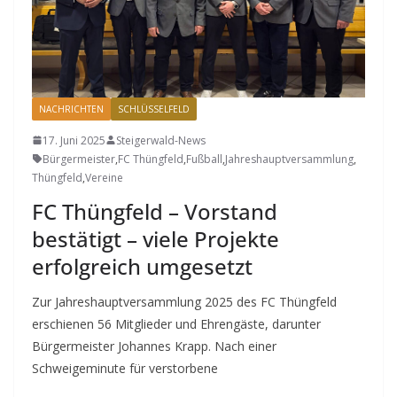
NACHRICHTEN
SCHLÜSSELFELD
17. Juni 2025
Steigerwald-News
Bürgermeister
,
FC Thüngfeld
,
Fußball
,
Jahreshauptversammlung
,
Thüngfeld
,
Vereine
FC Thüngfeld – Vorstand
bestätigt – viele Projekte
erfolgreich umgesetzt
Zur Jahreshauptversammlung 2025 des FC Thüngfeld
erschienen 56 Mitglieder und Ehrengäste, darunter
Bürgermeister Johannes Krapp. Nach einer
Schweigeminute für verstorbene