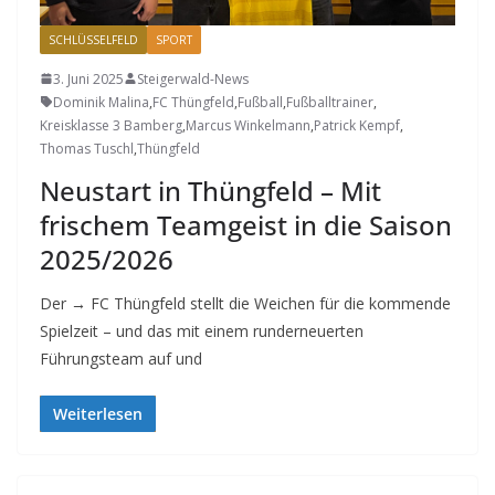
SCHLÜSSELFELD
SPORT
3. Juni 2025
Steigerwald-News
Dominik Malina
,
FC Thüngfeld
,
Fußball
,
Fußballtrainer
,
Kreisklasse 3 Bamberg
,
Marcus Winkelmann
,
Patrick Kempf
,
Thomas Tuschl
,
Thüngfeld
Neustart in Thüngfeld – Mit
frischem Teamgeist in die Saison
2025/2026
Der → FC Thüngfeld stellt die Weichen für die kommende
Spielzeit – und das mit einem runderneuerten
Führungsteam auf und
Weiterlesen