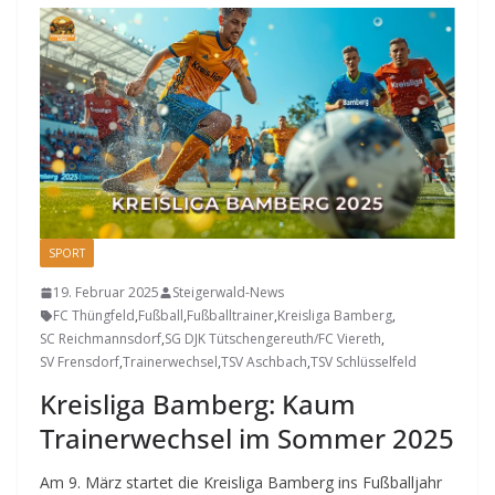
SPORT
19. Februar 2025
Steigerwald-News
FC Thüngfeld
,
Fußball
,
Fußballtrainer
,
Kreisliga Bamberg
,
SC Reichmannsdorf
,
SG DJK Tütschengereuth/FC Viereth
,
SV Frensdorf
,
Trainerwechsel
,
TSV Aschbach
,
TSV Schlüsselfeld
Kreisliga Bamberg: Kaum
Trainerwechsel im Sommer 2025
Am 9. März startet die Kreisliga Bamberg ins Fußballjahr