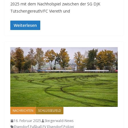
2025 mit dem Nachholspiel zwischen der SG DJK
Tütschengereuth/FC Viereth und
Weiterlesen
NACHRICHTEN
SCHLÜSSELFELD
16. Februar 2025
Steigerwald-News
Elsendorf
,
Fußball
,
FV Elsendorf
,
Polizei