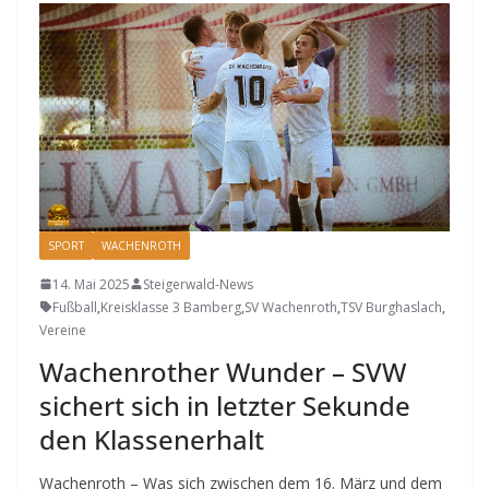
SPORT
WACHENROTH
14. Mai 2025
Steigerwald-News
Fußball
,
Kreisklasse 3 Bamberg
,
SV Wachenroth
,
TSV Burghaslach
,
Vereine
Wachenrother Wunder – SVW
sichert sich in letzter Sekunde
den Klassenerhalt
Wachenroth – Was sich zwischen dem 16. März und dem