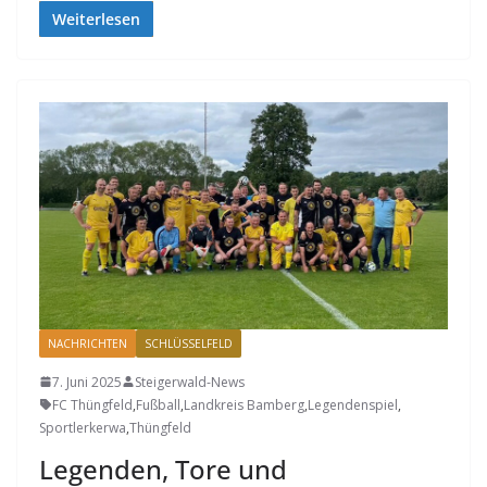
Weiterlesen
NACHRICHTEN
SCHLÜSSELFELD
7. Juni 2025
Steigerwald-News
FC Thüngfeld
,
Fußball
,
Landkreis Bamberg
,
Legendenspiel
,
Sportlerkerwa
,
Thüngfeld
Legenden, Tore und