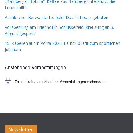
„Bamberger Böhnla“: Kaffee aus Bamberg unterstützt die
Lebenshilfe
Aschbacher Kerwa startet bald: Das ist heuer geboten
Vollsperrung am Friedhof in Schlüsselfeld: Kreuzung ab 3.
August gesperrt
15. Kapellenlauf in Vorra 2026: Laufclub lädt zum sportlichen
Jubiläum
Anstehende Veranstaltungen
Es sind keine anstehenden Veranstaltungen vorhanden.
H
i
n
w
e
i
s
Newsletter