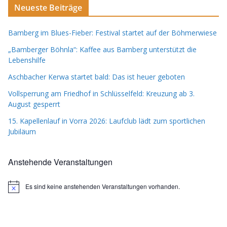
Neueste Beiträge
Bamberg im Blues-Fieber: Festival startet auf der Böhmerwiese
„Bamberger Böhnla“: Kaffee aus Bamberg unterstützt die
Lebenshilfe
Aschbacher Kerwa startet bald: Das ist heuer geboten
Vollsperrung am Friedhof in Schlüsselfeld: Kreuzung ab 3.
August gesperrt
15. Kapellenlauf in Vorra 2026: Laufclub lädt zum sportlichen
Jubiläum
Anstehende Veranstaltungen
Es sind keine anstehenden Veranstaltungen vorhanden.
H
i
n
w
e