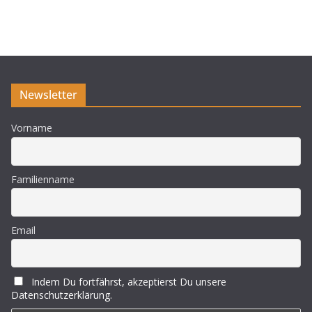
n
w
e
i
s
Newsletter
Vorname
Familienname
Email
Indem Du fortfährst, akzeptierst Du unsere
Datenschutzerklärung.