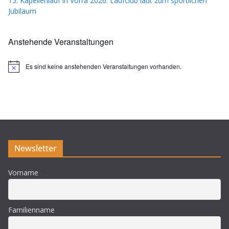
15. Kapellenlauf in Vorra 2026: Laufclub lädt zum sportlichen
Jubiläum
Anstehende Veranstaltungen
Es sind keine anstehenden Veranstaltungen vorhanden.
H
i
n
w
e
i
s
Newsletter
Vorname
Familienname