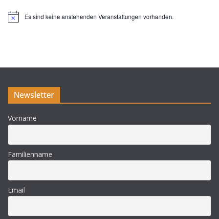
Es sind keine anstehenden Veranstaltungen vorhanden.
H
i
n
w
e
i
s
Newsletter
Vorname
Familienname
Email