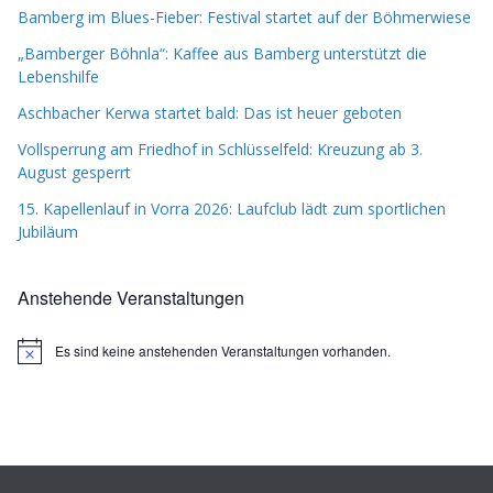
Bamberg im Blues-Fieber: Festival startet auf der Böhmerwiese
„Bamberger Böhnla“: Kaffee aus Bamberg unterstützt die
Lebenshilfe
Aschbacher Kerwa startet bald: Das ist heuer geboten
Vollsperrung am Friedhof in Schlüsselfeld: Kreuzung ab 3.
August gesperrt
15. Kapellenlauf in Vorra 2026: Laufclub lädt zum sportlichen
Jubiläum
Anstehende Veranstaltungen
Es sind keine anstehenden Veranstaltungen vorhanden.
H
i
n
w
e
i
s