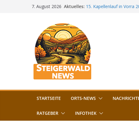
Zum
Aktuelles:
15. Kapellenlauf in Vorra 
7. August 2026
Inhalt
Jubiläum
Bamberg im Blues-Fieber: F
springen
Böhmerwiese
„Bamberger Böhnla“: Kaff
Lebenshilfe
Aschbacher Kerwa startet 
Vollsperrung am Friedhof i
August gesperrt
STARTSEITE
ORTS-NEWS
NACHRICHT
RATGEBER
INFOTHEK