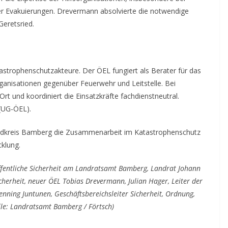
r Evakuierungen. Drevermann absolvierte die notwendige
Geretsried.
tastrophenschutzakteure. Der ÖEL fungiert als Berater für das
rganisationen gegenüber Feuerwehr und Leitstelle. Bei
t und koordiniert die Einsatzkräfte fachdienstneutral.
 (UG-ÖEL).
ndkreis Bamberg die Zusammenarbeit im Katastrophenschutz
cklung.
r Öffentliche Sicherheit am Landratsamt Bamberg, Landrat Johann
icherheit, neuer ÖEL Tobias Drevermann, Julian Hager, Leiter der
enning Juntunen, Geschäftsbereichsleiter Sicherheit, Ordnung,
e: Landratsamt Bamberg / Förtsch)