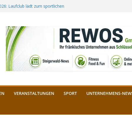
2026: Laufclub lädt zum sportlichen
estival startet auf der
ee aus Bamberg unterstützt die
bald: Das ist heuer geboten
n Schlüsselfeld: Kreuzung ab 3.
EN
VERANSTALTUNGEN
SPORT
UNTERNEHMENS-NEW