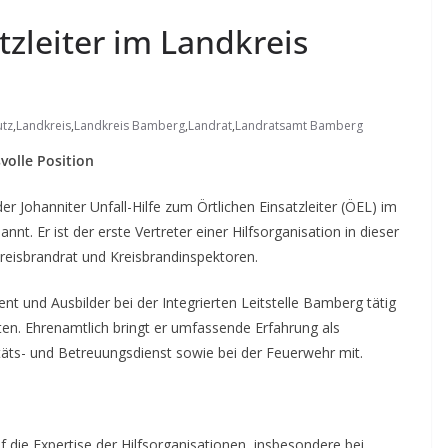
tzleiter im Landkreis
utz
,
Landkreis
,
Landkreis Bamberg
,
Landrat
,
Landratsamt Bamberg
olle Position
 Johanniter Unfall-Hilfe zum Örtlichen Einsatzleiter (ÖEL) im
. Er ist der erste Vertreter einer Hilfsorganisation in dieser
eisbrandrat und Kreisbrandinspektoren.
ent und Ausbilder bei der Integrierten Leitstelle Bamberg tätig
ten. Ehrenamtlich bringt er umfassende Erfahrung als
itäts- und Betreuungsdienst sowie bei der Feuerwehr mit.
 die Expertise der Hilfsorganisationen, insbesondere bei