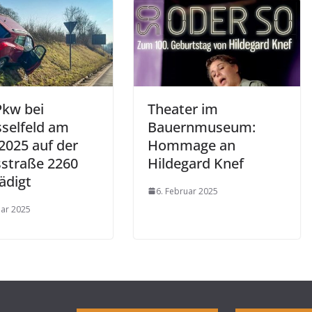
Pkw bei
Theater im
sselfeld am
Bauernmuseum:
2025 auf der
Hommage an
sstraße 2260
Hildegard Knef
ädigt
6. Februar 2025
uar 2025