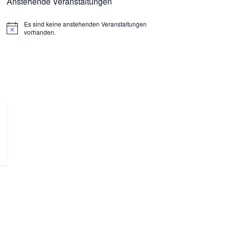
Anstehende Veranstaltungen
Es sind keine anstehenden Veranstaltungen
H
vorhanden.
i
n
w
e
i
s