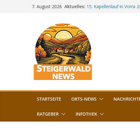
Zum
Aktuelles:
15. Kapellenlauf in Vorra 
7. August 2026
Inhalt
Jubiläum
Bamberg im Blues-Fieber: F
springen
Böhmerwiese
„Bamberger Böhnla“: Kaff
Lebenshilfe
Aschbacher Kerwa startet 
Vollsperrung am Friedhof i
August gesperrt
STARTSEITE
ORTS-NEWS
NACHRICHT
RATGEBER
INFOTHEK