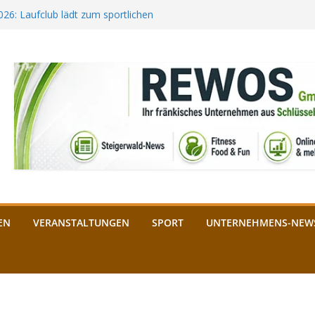
2026: Laufclub lädt zum sportlichen
estival startet auf der
ee aus Bamberg unterstützt die
bald: Das ist heuer geboten
n Schlüsselfeld: Kreuzung ab 3.
EN
VERANSTALTUNGEN
SPORT
UNTERNEHMENS-NEW