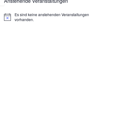
Anstehende Veranstaltungen
Es sind keine anstehenden Veranstaltungen
H
vorhanden.
i
n
w
e
i
s