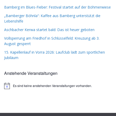
Bamberg im Blues-Fieber: Festival startet auf der Böhmerwiese
„Bamberger Böhnla“: Kaffee aus Bamberg unterstützt die
Lebenshilfe
Aschbacher Kerwa startet bald: Das ist heuer geboten
Vollsperrung am Friedhof in Schlüsselfeld: Kreuzung ab 3.
August gesperrt
15. Kapellenlauf in Vorra 2026: Laufclub lädt zum sportlichen
Jubiläum
Anstehende Veranstaltungen
Es sind keine anstehenden Veranstaltungen vorhanden.
H
i
n
w
e
i
s