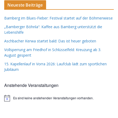
Neueste Beiträge
Bamberg im Blues-Fieber: Festival startet auf der Böhmerwiese
„Bamberger Böhnla“: Kaffee aus Bamberg unterstützt die
Lebenshilfe
Aschbacher Kerwa startet bald: Das ist heuer geboten
Vollsperrung am Friedhof in Schlüsselfeld: Kreuzung ab 3.
August gesperrt
15. Kapellenlauf in Vorra 2026: Laufclub lädt zum sportlichen
Jubiläum
Anstehende Veranstaltungen
Es sind keine anstehenden Veranstaltungen vorhanden.
H
i
n
w
e