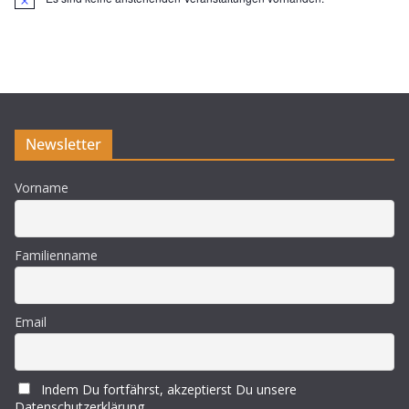
H
i
n
w
e
i
s
Newsletter
Vorname
Familienname
Email
Indem Du fortfährst, akzeptierst Du unsere
Datenschutzerklärung.