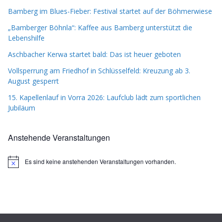
Bamberg im Blues-Fieber: Festival startet auf der Böhmerwiese
„Bamberger Böhnla“: Kaffee aus Bamberg unterstützt die
Lebenshilfe
Aschbacher Kerwa startet bald: Das ist heuer geboten
Vollsperrung am Friedhof in Schlüsselfeld: Kreuzung ab 3.
August gesperrt
15. Kapellenlauf in Vorra 2026: Laufclub lädt zum sportlichen
Jubiläum
Anstehende Veranstaltungen
Es sind keine anstehenden Veranstaltungen vorhanden.
H
i
n
w
e
i
s