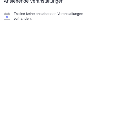
Anstehende Veranstaltungen
Es sind keine anstehenden Veranstaltungen
H
vorhanden.
i
n
w
e
i
s