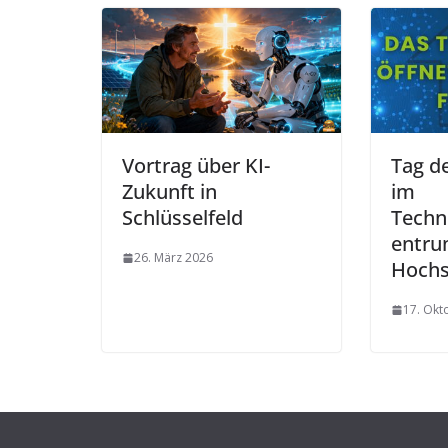
Vortrag über KI-
Tag d
Zukunft in
im
Schlüsselfeld
Techn
entru
26. März 2026
Hochs
17. Okt