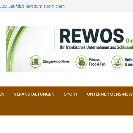
2026: Laufclub lädt zum sportlichen
estival startet auf der
ee aus Bamberg unterstützt die
bald: Das ist heuer geboten
n Schlüsselfeld: Kreuzung ab 3.
EN
VERANSTALTUNGEN
SPORT
UNTERNEHMENS-NEW