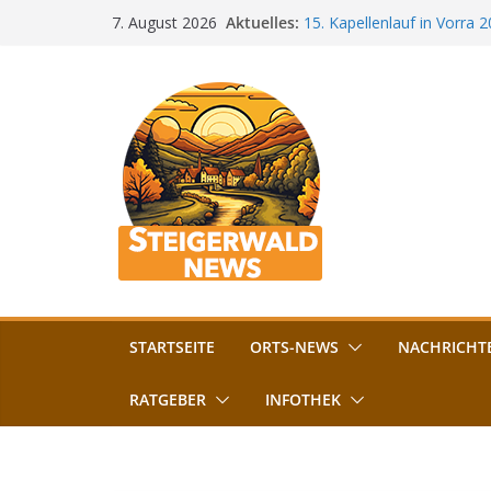
Zum
Aktuelles:
15. Kapellenlauf in Vorra 
7. August 2026
Inhalt
Jubiläum
Bamberg im Blues-Fieber: F
springen
Böhmerwiese
„Bamberger Böhnla“: Kaff
Lebenshilfe
Aschbacher Kerwa startet 
Vollsperrung am Friedhof i
August gesperrt
STARTSEITE
ORTS-NEWS
NACHRICHT
RATGEBER
INFOTHEK