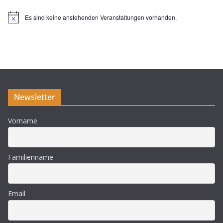
Es sind keine anstehenden Veranstaltungen vorhanden.
H
i
n
w
e
i
s
Newsletter
Vorname
Familienname
Email