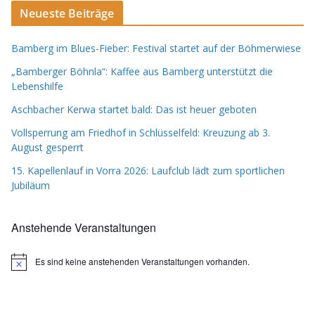
Neueste Beiträge
Bamberg im Blues-Fieber: Festival startet auf der Böhmerwiese
„Bamberger Böhnla“: Kaffee aus Bamberg unterstützt die
Lebenshilfe
Aschbacher Kerwa startet bald: Das ist heuer geboten
Vollsperrung am Friedhof in Schlüsselfeld: Kreuzung ab 3.
August gesperrt
15. Kapellenlauf in Vorra 2026: Laufclub lädt zum sportlichen
Jubiläum
Anstehende Veranstaltungen
Es sind keine anstehenden Veranstaltungen vorhanden.
H
i
n
w
e