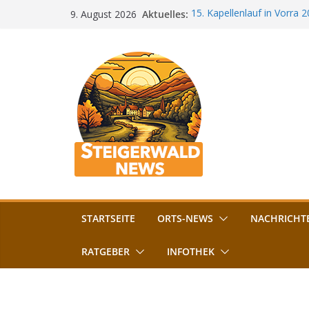
Zum
Aktuelles:
15. Kapellenlauf in Vorra 
9. August 2026
Inhalt
Jubiläum
Bamberg im Blues-Fieber: F
springen
Böhmerwiese
„Bamberger Böhnla“: Kaff
Lebenshilfe
Aschbacher Kerwa startet 
Vollsperrung am Friedhof i
August gesperrt
STARTSEITE
ORTS-NEWS
NACHRICHT
RATGEBER
INFOTHEK