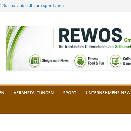
2026: Laufclub lädt zum sportlichen
estival startet auf der
ee aus Bamberg unterstützt die
bald: Das ist heuer geboten
n Schlüsselfeld: Kreuzung ab 3.
EN
VERANSTALTUNGEN
SPORT
UNTERNEHMENS-NEW