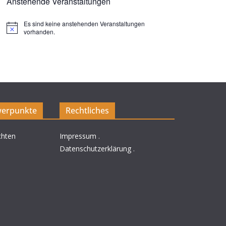
Anstehende Veranstaltungen
Es sind keine anstehenden Veranstaltungen
H
vorhanden.
i
n
w
e
i
s
erpunkte
Rechtliches
chten
Impressum
.
Datenschutzerklärung
.