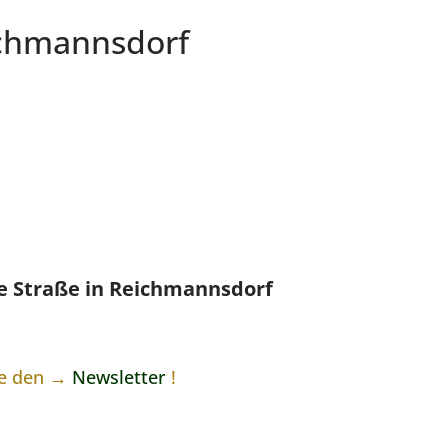
ichmannsdorf
te Straße in Reichmannsdorf
ne den →
Newsletter
!