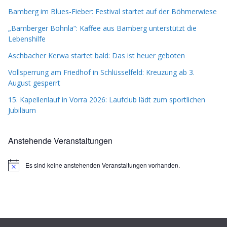
Bamberg im Blues-Fieber: Festival startet auf der Böhmerwiese
„Bamberger Böhnla“: Kaffee aus Bamberg unterstützt die
Lebenshilfe
Aschbacher Kerwa startet bald: Das ist heuer geboten
Vollsperrung am Friedhof in Schlüsselfeld: Kreuzung ab 3.
August gesperrt
15. Kapellenlauf in Vorra 2026: Laufclub lädt zum sportlichen
Jubiläum
Anstehende Veranstaltungen
Es sind keine anstehenden Veranstaltungen vorhanden.
H
i
n
w
e
i
s