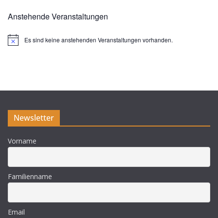
Anstehende Veranstaltungen
Es sind keine anstehenden Veranstaltungen vorhanden.
H
i
n
w
e
i
s
Newsletter
Vorname
Familienname
Email