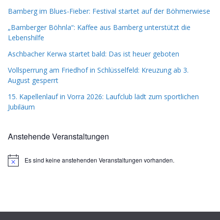
Bamberg im Blues-Fieber: Festival startet auf der Böhmerwiese
„Bamberger Böhnla“: Kaffee aus Bamberg unterstützt die
Lebenshilfe
Aschbacher Kerwa startet bald: Das ist heuer geboten
Vollsperrung am Friedhof in Schlüsselfeld: Kreuzung ab 3.
August gesperrt
15. Kapellenlauf in Vorra 2026: Laufclub lädt zum sportlichen
Jubiläum
Anstehende Veranstaltungen
Es sind keine anstehenden Veranstaltungen vorhanden.
H
i
n
w
e
i
s