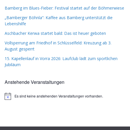
Bamberg im Blues-Fieber: Festival startet auf der Böhmerwiese
„Bamberger Böhnla“: Kaffee aus Bamberg unterstützt die
Lebenshilfe
Aschbacher Kerwa startet bald: Das ist heuer geboten
Vollsperrung am Friedhof in Schlüsselfeld: Kreuzung ab 3.
August gesperrt
15. Kapellenlauf in Vorra 2026: Laufclub lädt zum sportlichen
Jubiläum
Anstehende Veranstaltungen
Es sind keine anstehenden Veranstaltungen vorhanden.
H
i
n
w
e
i
s