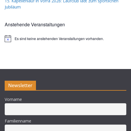
15. Kapellenlauf in Vorra 2026: Laufclub lädt zum sportlichen
Jubiläum
Anstehende Veranstaltungen
Es sind keine anstehenden Veranstaltungen vorhanden.
H
i
n
w
e
i
s
Newsletter
Vorname
Familienname