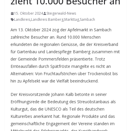
zieht 10.000 Besucher an
15. Oktober 2024
Steigerwald-News
Landkreis
,
Landkreis Bamberg
,
Markttag
,
Sambach
Am 13. Oktober 2024 zog der Apfelmarkt in Sambach
zahlreiche Besucher an. Rund 10.000 Menschen
erkundeten die regionalen Genüsse, die der Kreisverband
für Gartenbau und Landespflege Bamberg zusammen mit
der Gemeinde Pommersfelden präsentierte. Trotz
Ernteausfällen durch Spätfröste mangelte es nicht an
Alternativen: Von Fruchtaufstrichen über Trockenobst bis
hin zu Apfelsekt war die Vielfalt beeindruckend.
Der Kreisvorsitzende Johann Kalb betonte in seiner
Eröffnungsrede die Bedeutung des Streuobstanbaus als
Kulturgut, das die UNESCO als Teil des deutschen
Kulturerbes anerkannt hat. Regionale Produkte und das
gemeinschaftliche Engagement der Vereine standen im
Mittelpunkt des Erlebnismarkts, der Kunsthandwerk,