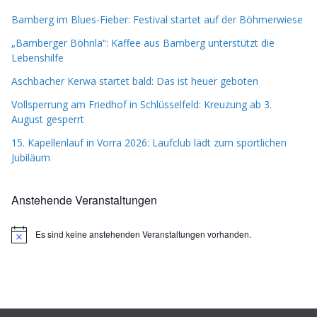
Bamberg im Blues-Fieber: Festival startet auf der Böhmerwiese
„Bamberger Böhnla“: Kaffee aus Bamberg unterstützt die
Lebenshilfe
Aschbacher Kerwa startet bald: Das ist heuer geboten
Vollsperrung am Friedhof in Schlüsselfeld: Kreuzung ab 3.
August gesperrt
15. Kapellenlauf in Vorra 2026: Laufclub lädt zum sportlichen
Jubiläum
Anstehende Veranstaltungen
Es sind keine anstehenden Veranstaltungen vorhanden.
H
i
n
w
e
i
s