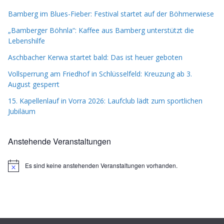
Bamberg im Blues-Fieber: Festival startet auf der Böhmerwiese
„Bamberger Böhnla“: Kaffee aus Bamberg unterstützt die
Lebenshilfe
Aschbacher Kerwa startet bald: Das ist heuer geboten
Vollsperrung am Friedhof in Schlüsselfeld: Kreuzung ab 3.
August gesperrt
15. Kapellenlauf in Vorra 2026: Laufclub lädt zum sportlichen
Jubiläum
Anstehende Veranstaltungen
Es sind keine anstehenden Veranstaltungen vorhanden.
H
i
n
w
e
i
s