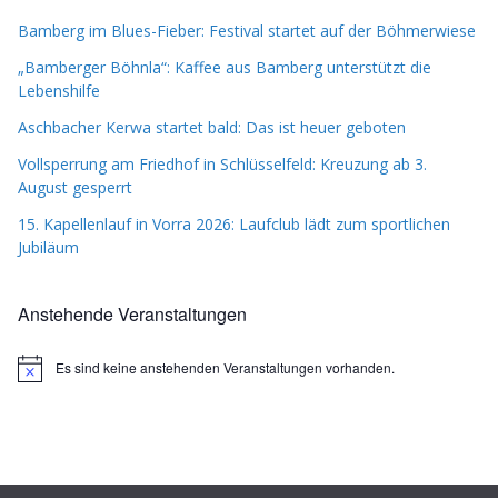
Bamberg im Blues-Fieber: Festival startet auf der Böhmerwiese
„Bamberger Böhnla“: Kaffee aus Bamberg unterstützt die
Lebenshilfe
Aschbacher Kerwa startet bald: Das ist heuer geboten
Vollsperrung am Friedhof in Schlüsselfeld: Kreuzung ab 3.
August gesperrt
15. Kapellenlauf in Vorra 2026: Laufclub lädt zum sportlichen
Jubiläum
Anstehende Veranstaltungen
Es sind keine anstehenden Veranstaltungen vorhanden.
H
i
n
w
e
i
s