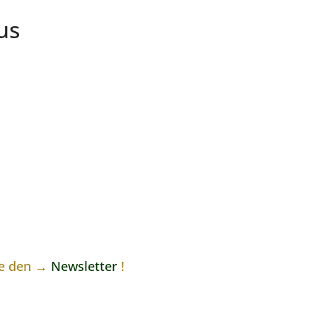
us
ne den →
Newsletter
!