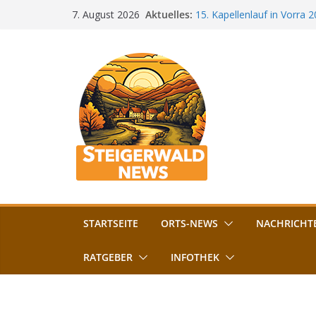
Zum
Aktuelles:
15. Kapellenlauf in Vorra 
7. August 2026
Inhalt
Jubiläum
Bamberg im Blues-Fieber: F
springen
Böhmerwiese
„Bamberger Böhnla“: Kaff
Lebenshilfe
Aschbacher Kerwa startet 
Vollsperrung am Friedhof i
August gesperrt
STARTSEITE
ORTS-NEWS
NACHRICHT
RATGEBER
INFOTHEK