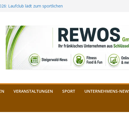
2026: Laufclub lädt zum sportlichen
estival startet auf der
ee aus Bamberg unterstützt die
bald: Das ist heuer geboten
n Schlüsselfeld: Kreuzung ab 3.
EN
VERANSTALTUNGEN
SPORT
UNTERNEHMENS-NEW