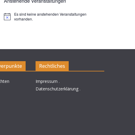
Anstehende Veranstaltungen
Es sind keine anstehenden Veranstaltungen
H
vorhanden.
i
n
w
e
i
s
erpunkte
Rechtliches
chten
Impressum
.
Datenschutzerklärung
.