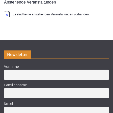
Anstehende Veranstaltungen
Es sind keine anstehenden Veranstaltungen vorhanden.
H
i
n
w
e
i
s
Newsletter
Vorname
Familienname
Email