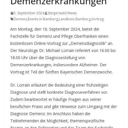
Demenzerkrankungen
5. September 2024
Steigerwald-News
Demenz
,
Events in Bamberg
,
Landkreis Bamberg
,
Vortrag
Am Montag, den 16. September 2024, bietet die
Fachstelle für Demenz und Pflege Oberfranken einen
kostenlosen Online-Vortrag zur „Demenzdiagnostik“ an.
Der Neurologe Dr. Michael Lorrain referiert von 16.00 bis
18.00 Uhr über die Diagnosestellung von
Demenzerkrankungen, insbesondere Alzheimer. Der
Vortrag ist Teil der fünften Bayerischen Demenzwoche.
Dr. Lorrain erläutert die Bedeutung einer frühzeitigen
Diagnose und stellt konkrete Diagnoseverfahren vor.
Zudem beantwortet er häufige Fragen aus seiner
beruflichen Praxis und gibt Hinweise zum Umgang mit der
Diagnose Demenz. Im Anschluss haben die
Teilnehmenden die Möglichkeit, themenspezifische
Fragen an den Referenten und das Team der Fachstelle