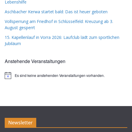
Lebenshilfe
Aschbacher Kerwa startet bald: Das ist heuer geboten
Vollsperrung am Friedhof in Schlüsselfeld: Kreuzung ab 3.
August gesperrt
15. Kapellenlauf in Vorra 2026: Laufclub lädt zum sportlichen
Jubiläum
Anstehende Veranstaltungen
Es sind keine anstehenden Veranstaltungen vorhanden.
H
i
n
w
e
i
s
Newsletter