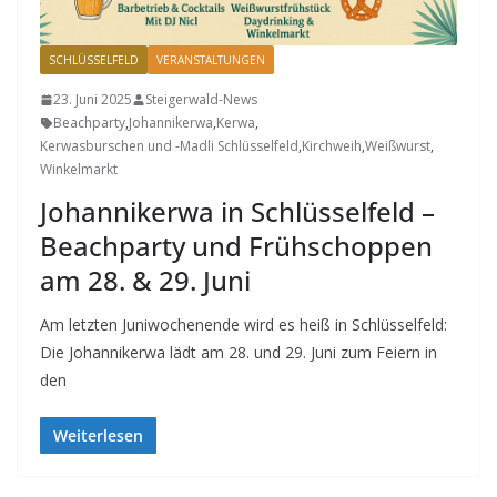
SCHLÜSSELFELD
VERANSTALTUNGEN
23. Juni 2025
Steigerwald-News
Beachparty
,
Johannikerwa
,
Kerwa
,
Kerwasburschen und -Madli Schlüsselfeld
,
Kirchweih
,
Weißwurst
,
Winkelmarkt
Johannikerwa in Schlüsselfeld –
Beachparty und Frühschoppen
am 28. & 29. Juni
Am letzten Juniwochenende wird es heiß in Schlüsselfeld:
Die Johannikerwa lädt am 28. und 29. Juni zum Feiern in
den
Weiterlesen