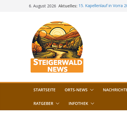
Zum
Aktuelles:
15. Kapellenlauf in Vorra 
6. August 2026
Inhalt
Jubiläum
Bamberg im Blues-Fieber: F
springen
Böhmerwiese
„Bamberger Böhnla“: Kaff
Lebenshilfe
Aschbacher Kerwa startet 
Vollsperrung am Friedhof i
August gesperrt
STARTSEITE
ORTS-NEWS
NACHRICHT
RATGEBER
INFOTHEK