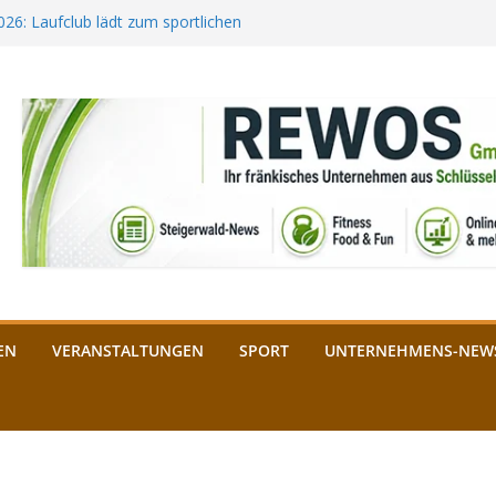
2026: Laufclub lädt zum sportlichen
estival startet auf der
ee aus Bamberg unterstützt die
bald: Das ist heuer geboten
n Schlüsselfeld: Kreuzung ab 3.
EN
VERANSTALTUNGEN
SPORT
UNTERNEHMENS-NEW