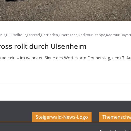
n 3
,
BR-Radltour
,
Fahrrad
,
Herrieden
,
Obernzenn
,
Radltour Etappe
,
Radtour Bayer
ross rollt durch Ulsenheim
erade ein – im wahrsten Sinne des Wortes. Am Donnerstag, dem 7. Au
Steigerwald-News-Logo
Themenschw