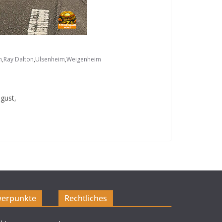
n
,
Ray Dalton
,
Ulsenheim
,
Weigenheim
gust,
erpunkte
Rechtliches