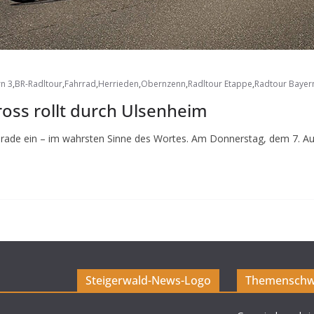
n 3
,
BR-Radltour
,
Fahrrad
,
Herrieden
,
Obernzenn
,
Radltour Etappe
,
Radtour Bayer
ross rollt durch Ulsenheim
erade ein – im wahrsten Sinne des Wortes. Am Donnerstag, dem 7. Au
Steigerwald-News-Logo
Themenschw