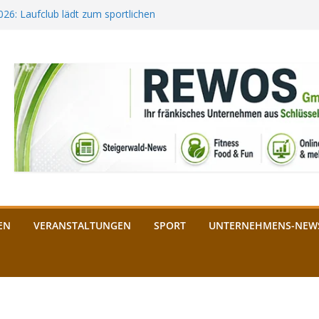
2026: Laufclub lädt zum sportlichen
estival startet auf der
ee aus Bamberg unterstützt die
bald: Das ist heuer geboten
n Schlüsselfeld: Kreuzung ab 3.
EN
VERANSTALTUNGEN
SPORT
UNTERNEHMENS-NEW