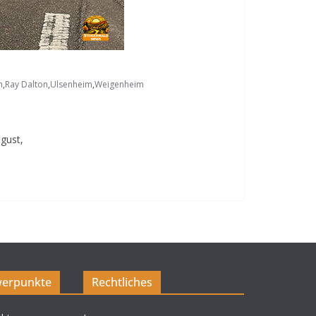
n
,
Ray Dalton
,
Ulsenheim
,
Weigenheim
gust,
erpunkte
Rechtliches