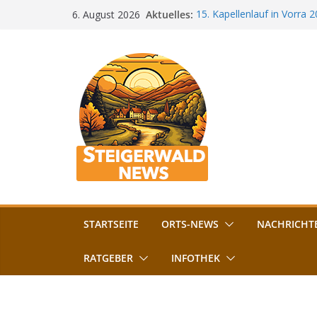
Zum
Aktuelles:
15. Kapellenlauf in Vorra 
6. August 2026
Inhalt
Jubiläum
Bamberg im Blues-Fieber: F
springen
Böhmerwiese
„Bamberger Böhnla“: Kaff
Lebenshilfe
Aschbacher Kerwa startet 
Vollsperrung am Friedhof i
August gesperrt
STARTSEITE
ORTS-NEWS
NACHRICHT
RATGEBER
INFOTHEK